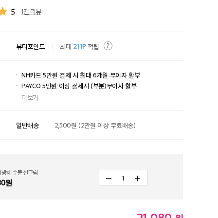
5
1건 리뷰
뷰티포인트
최대
211P
적립
NH카드 5만원 결제 시 최대 6개월 무이자 할부
PAYCO 5만원 이상 결제시 (부분)무이자 할부
더보기
일반배송
2,500원 (2만원 이상 무료배송)
타광채 수분 선크림
1
80
원
21,080