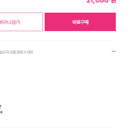
원
바구니 담기
바로구매
오늘도착 상품 결제
시 제외
분
l