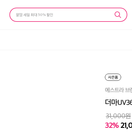
알땀 세일 최대 50% 할인
사은품
에스트라 브
더마UV3
31,000
원
32%
21,