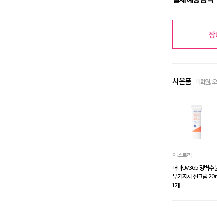
장
사은품
비회원, 
에스트라
더마UV365 장벽수
무기자차 선크림 20m
1 개