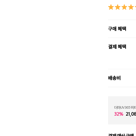
구매 혜택
결제 혜택
배송비
더마UV365 비
32%
21,0
결제 예상 금액