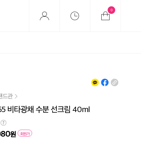
0
랜드관
65 비타광채 수분 선크림 40ml
080
원
회원가