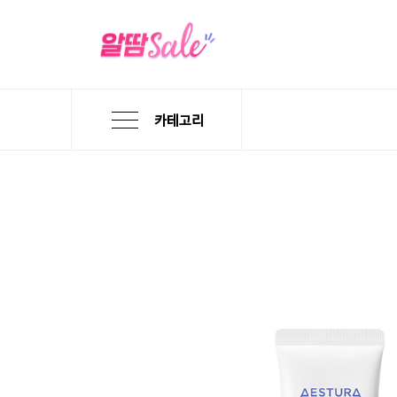
카테고리
본
검
메
문
색
뉴
바
바
바
로
로
로
가
가
가
기
기
기