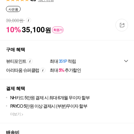
사은품
39,000
원
10%
35,100
원
회원가
구매 혜택
뷰티포인트
최대
351P
적립
아리따움 슈퍼클럽
최대
5%
추가할인
결제 혜택
NH카드 5만원 결제 시 최대 6개월 무이자 할부
PAYCO 5만원 이상 결제시 (부분)무이자 할부
더보기 >
배송비