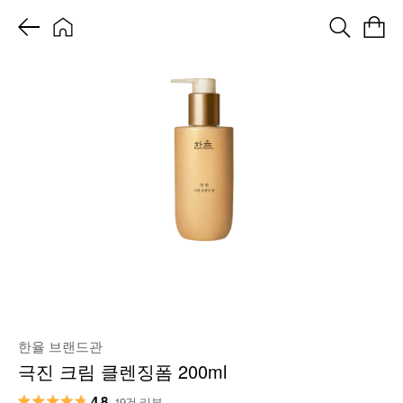
한율 브랜드관
극진 크림 클렌징폼 200ml
4.8
19건 리뷰