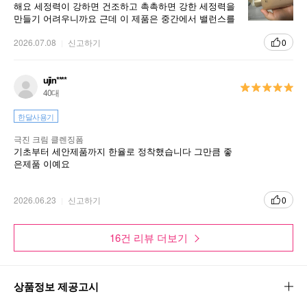
해요 세정력이 강하면 건조하고 촉촉하면 강한 세정력을
만들기 어려우니까요 근데 이 제품은 중간에서 밸런스를
잘 잡은건지 촉촉힌 거품으로 씻기면서 당기지 않아서 민
감한 피부도 쓰기 좋은 것 같습니다
2026.07.08
신고하기
0
ujin****
40대
한달사용기
극진 크림 클렌징폼
기초부터 세안제품까지 한율로 정착했습니다 그만큼 좋
은제품 이예요
2026.06.23
신고하기
0
16건 리뷰 더보기
상품정보 제공고시