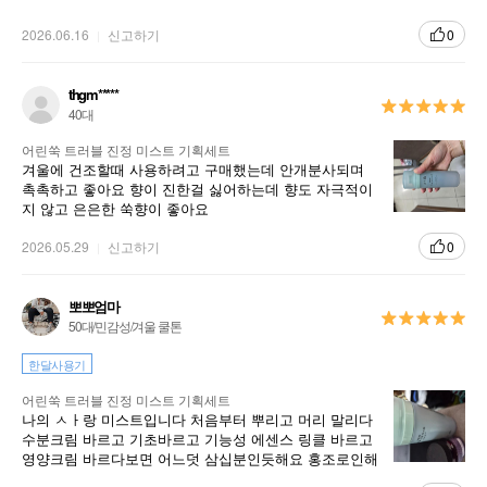
2026.06.16
신고하기
0
thgm*****
40대
어린쑥 트러블 진정 미스트 기획세트
겨울에 건조할때 사용하려고 구매했는데 안개분사되며
촉촉하고 좋아요 향이 진한걸 싫어하는데 향도 자극적이
지 않고 은은한 쑥향이 좋아요
2026.05.29
신고하기
0
뽀뽀엄마
50대/민감성/겨울 쿨톤
한달사용기
어린쑥 트러블 진정 미스트 기획세트
나의 ㅅㅏ랑 미스트입니다 처음부터 뿌리고 머리 말리다
수분크림 바르고 기초바르고 기능성 에센스 링클 바르고
영양크림 바르다보면 어느덧 삼십분인듯해요 홍조로인해
미스트라 수분크림 바르기 시작했는되 아직은 미지수요