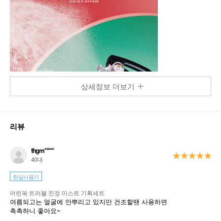
상세정보 더보기
리뷰
thgm*****
40대
한달사용기
어린쑥 트러블 진정 미스트 기획세트
여름되고는 얼굴에 안뿌리고 있지만 건조할땐 사용하면
촉촉하니 좋아요~