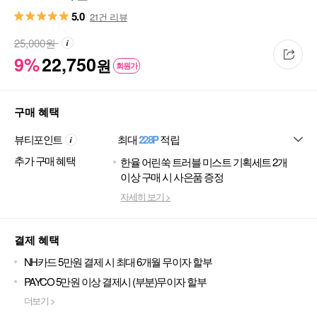
5.0
21건 리뷰
25,000
원
9%
22,750
원
회원가
구매 혜택
뷰티포인트
최대
228P
적립
추가 구매 혜택
한율 어린쑥 트러블 미스트 기획세트 2개
이상 구매 시 사은품 증정
자세히 보기 >
결제 혜택
NH카드 5만원 결제 시 최대 6개월 무이자 할부
PAYCO 5만원 이상 결제시 (부분)무이자 할부
더보기 >