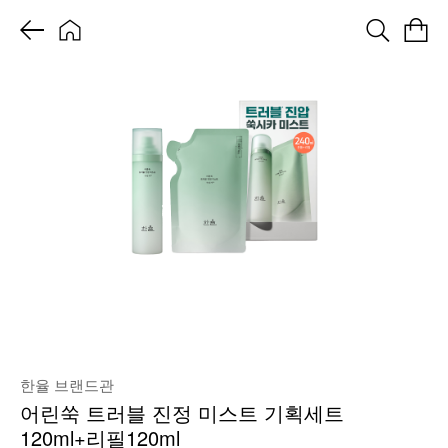
한율 브랜드관
어린쑥 트러블 진정 미스트 기획세트
120ml+리필120ml