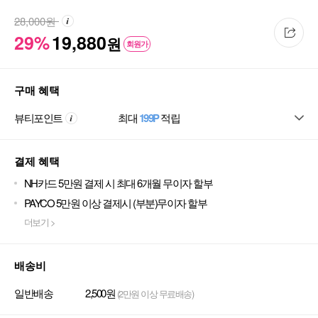
28,000
원
29%
19,880
원
회원가
구매 혜택
뷰티포인트
최대
199P
적립
결제 혜택
NH카드 5만원 결제 시 최대 6개월 무이자 할부
PAYCO 5만원 이상 결제시 (부분)무이자 할부
더보기 >
배송비
일반배송
2,500원
(2만원 이상 무료배송)