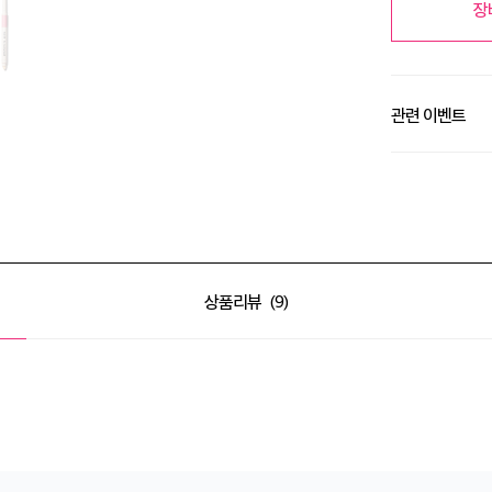
장
관련 이벤트
알땀 세일 최대 50
상품리뷰
9