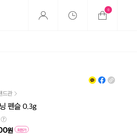
0
랜드관
 펜슬 0.3g
700
원
회원가