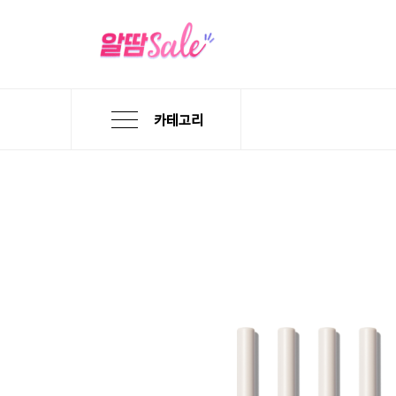
카테고리
본
검
메
문
색
뉴
바
바
바
로
로
로
가
가
가
기
기
기