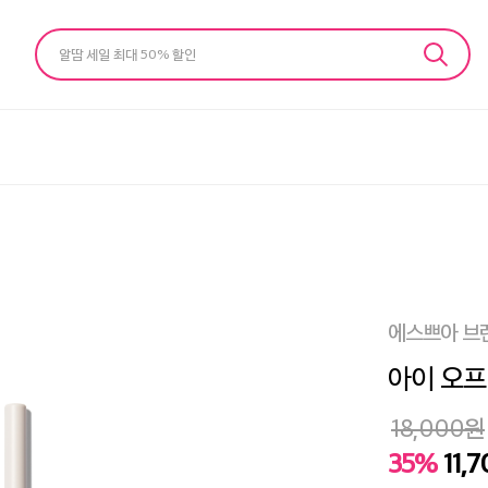
알땀 세일 최대 50% 할인
에스쁘아 브
아이 오프닝
18,000
원
35%
11,