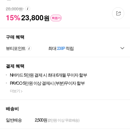
28,000
원
15%
23,800
원
회원가
구매 혜택
뷰티포인트
최대
238P
적립
결제 혜택
NH카드 5만원 결제 시 최대 6개월 무이자 할부
PAYCO 5만원 이상 결제시 (부분)무이자 할부
더보기 >
배송비
일반배송
2,500원
(2만원 이상 무료배송)