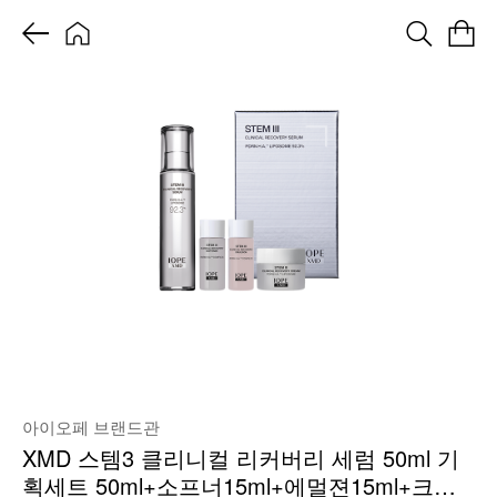
아이오페 브랜드관
XMD 스템3 클리니컬 리커버리 세럼 50ml 기
획세트 50ml+소프너15ml+에멀젼15ml+크림