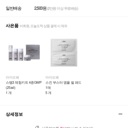
일반배송
2,500원
(2만원 이상 무료배송)
사은품
비회원, 오늘도착 상품 결제 시 제외
아이오페
아이오페
스템3 체험키트 4종GWP 
스킨 부스터 앰플 필 패드 
(25ad)
1매
1 개
5 개
상세정보