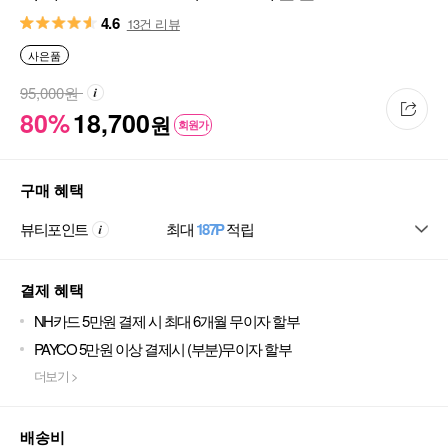
15ml
4.6
13건 리뷰
사은품
95,000
원
80%
18,700
원
회원가
구매 혜택
뷰티포인트
최대
187P
적립
결제 혜택
NH카드 5만원 결제 시 최대 6개월 무이자 할부
PAYCO 5만원 이상 결제시 (부분)무이자 할부
더보기 >
배송비