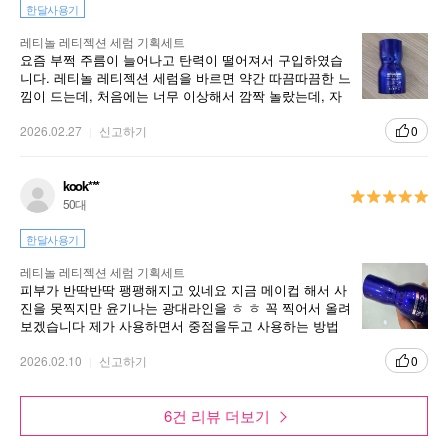
한달사용기
레티놀 레티젝션 세럼 기획세트
요즘 부쩍 주름이 늘어나고 탄력이 떨어져서 구입하였습
니다. 레티놀 레티젝션 세럼을 바르면 약간 따끔따끔한 느
낌이 드는데, 처음에는 너무 이상해서 깜짝 놀랐는데, 자
주 사용하다보니 익숙해져서 괜찮은 것 같습니다. ^^세럼
을 바르고 자고 나면, 피부가 훨씬 탄력이 있어 보이고, 환
2026.02.27
신고하기
0
해지는 느낌이 들어서 좋습니다~ 꾸준히 사용해 보면 훨
씬 더 좋아질 것 같습니다~
kook***
50대
한달사용기
레티놀 레티젝션 세럼 기획세트
피부가 반딱반딱 팽팽해지고 있네요 지금 메이컵 해서 사
진을 못찍지만 윤기나는 광대라인을 ㅎ ㅎ 꼭 찍어서 올려
보겠습니다 제가 사용하면서 중점을두고 사용하는 방법
은 보습을 철저히 해주는거예요 재생라인을 쓰다보면 탄
력을 살려주는것처럼 당길때가 있는데 피부속 수분과 보
2026.02.10
신고하기
0
습이 떨어진 상태에서 기능성을 사용하면 효과를 제대로
볼수 없는거 같아 촉촉한 보습을 하고 사용합니다 그래야
6건 리뷰 더보기
피부 장벽도 무너지지않고 효과를 제대로 보는것 같네요