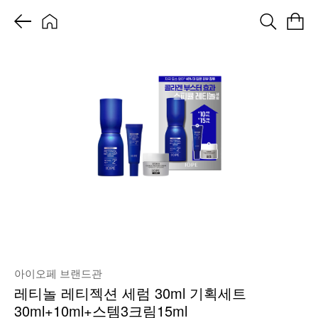
아이오페 브랜드관
레티놀 레티젝션 세럼 30ml 기획세트
30ml+10ml+스템3크림15ml