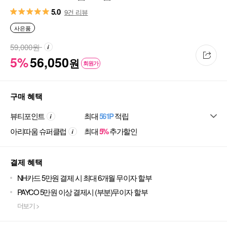
5.0
9건 리뷰
사은품
59,000
원
5%
56,050
원
회원가
구매 혜택
뷰티포인트
최대
561P
적립
아리따움 슈퍼클럽
최대
5%
추가할인
결제 혜택
NH카드 5만원 결제 시 최대 6개월 무이자 할부
PAYCO 5만원 이상 결제시 (부분)무이자 할부
더보기 >