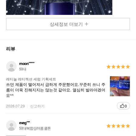
상세정보 더보기
리뷰
moon*****
50대
레티놀 레티젝션 세럼 기획세트
쓰던 제품이 떨어져서 급하게 주문했어요.꾸준히 쓰니 주
름이 더욱 진해지지는 않는것 같아요. 열심히 발라야겠어
요^^
2026.07.29
신고하기
0
eveg***
50대/복합성/여름 쿨톤