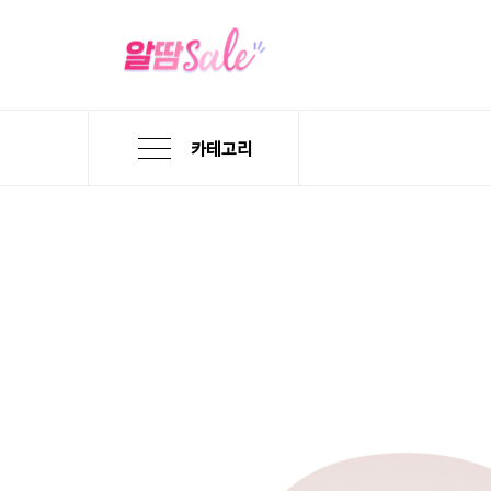
카테고리
본
검
메
문
색
뉴
바
바
바
로
로
로
가
가
가
기
기
기