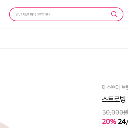
알땀 세일 최대 50% 할인
에스쁘아 브
스트로빙 
30,000
20%
24