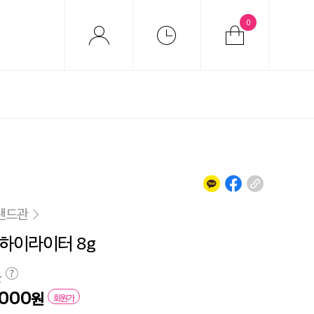
0
랜드관
하이라이터 8g
원
,000
원
회원가