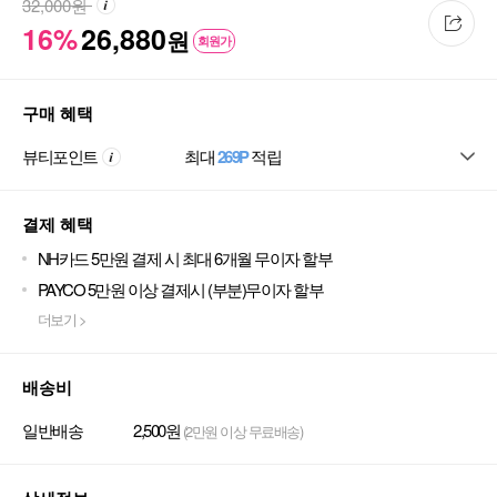
32,000
원
16%
26,880
원
회원가
구매 혜택
뷰티포인트
최대
269P
적립
결제 혜택
NH카드 5만원 결제 시 최대 6개월 무이자 할부
PAYCO 5만원 이상 결제시 (부분)무이자 할부
더보기 >
배송비
일반배송
2,500원
(2만원 이상 무료배송)