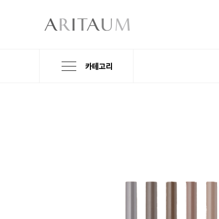
카테고리
본
검
메
문
색
뉴
바
바
바
로
로
로
가
가
가
기
기
기