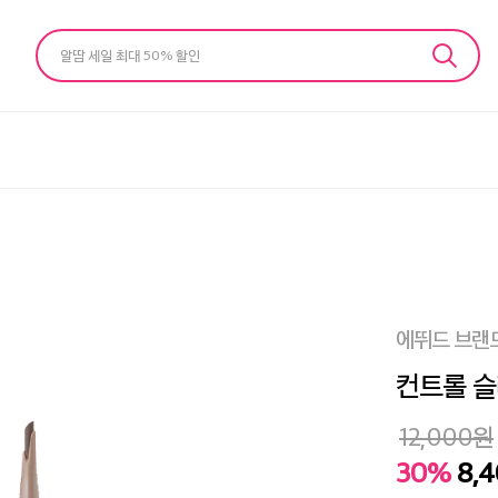
알땀 세일 최대 50% 할인
에뛰드 브랜
컨트롤 슬
12,000
원
30%
8,