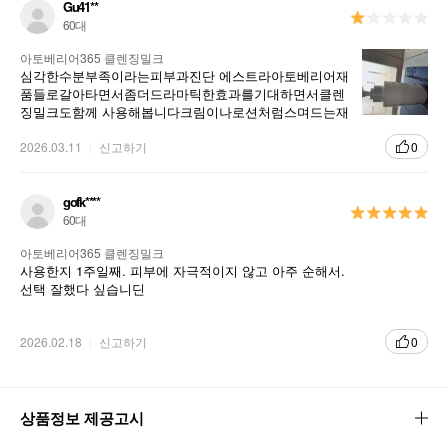
Gu41**
60대
아토베리어365 클렌징밀크
심각한수분부족이라는피부과진단 에스트라아토베리어재
품들로갈아타면서좀더드라마틱한효과를기대하면서클렌
징밀크도함께 사용해봅니다크림이나로션처럼스며드는재
품이아니라서바로느낄수는없지만내피부가조아질거라는
희망을가지꾸준하게사용합니다
2026.03.11
신고하기
0
gofk****
60대
아토베리어365 클렌징밀크
사용한지 1주일째. 피부에 자극적이지 않고 아주 순해서.
선택 잘했다 싶습니딘
2026.02.18
신고하기
0
상품정보 제공고시