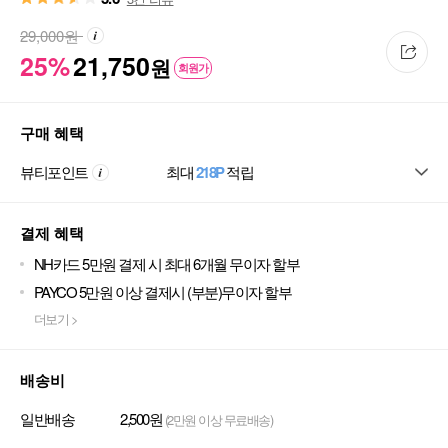
29,000
원
25%
21,750
원
회원가
구매 혜택
뷰티포인트
최대
218P
적립
결제 혜택
NH카드 5만원 결제 시 최대 6개월 무이자 할부
PAYCO 5만원 이상 결제시 (부분)무이자 할부
더보기 >
배송비
일반배송
2,500원
(2만원 이상 무료배송)