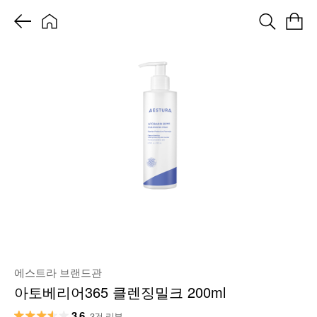
에스트라 브랜드관
아토베리어365 클렌징밀크 200ml
3.6
3건 리뷰