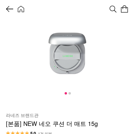
라네즈 브랜드관
[본품] NEW 네오 쿠션 더 매트 15g
5.0
1건 리뷰