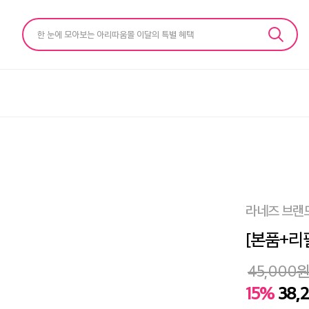
한 눈에 모아보는 아리따움몰 이달의 특별 혜택
라네즈 브랜
[본품+리필
45,000
15%
38,