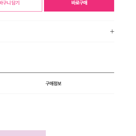
바구니 담기
바로구매
아리따움몰 이달의 특별 혜택
구매정보