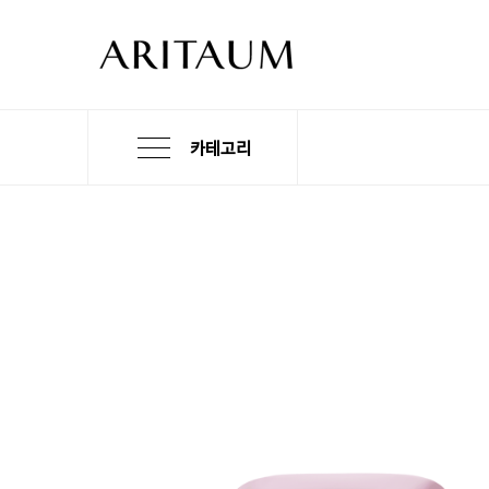
카테고리
본
검
메
문
색
뉴
바
바
바
로
로
로
가
가
가
기
기
기