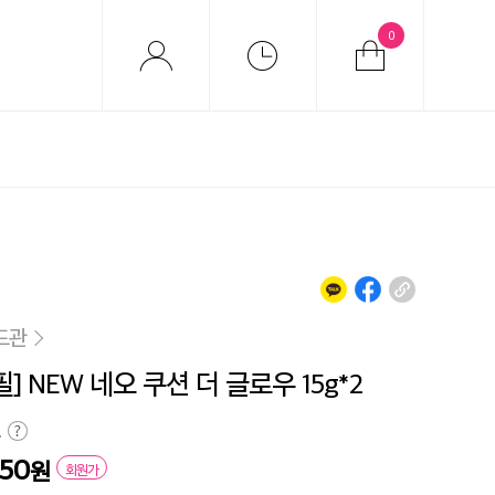
0
드관
] NEW 네오 쿠션 더 글로우 15g*2
원
250
원
회원가