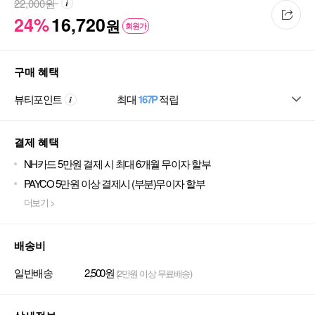
22,000
원
24%
16,720
원
회원가
구매 혜택
뷰티포인트
최대
167P
적립
결제 혜택
NH카드 5만원 결제 시 최대 6개월 무이자 할부
PAYCO 5만원 이상 결제시 (부분)무이자 할부
더보기 >
배송비
일반배송
2,500원
(2만원 이상 무료배송)