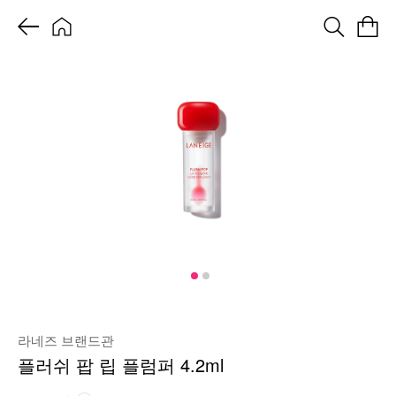
라네즈 브랜드관
플러쉬 팝 립 플럼퍼 4.2ml