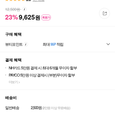
12,500
원
23%
9,625
원
회원가
구매 혜택
뷰티포인트
최대
96P
적립
결제 혜택
NH카드 5만원 결제 시 최대 6개월 무이자 할부
PAYCO 5만원 이상 결제시 (부분)무이자 할부
더보기 >
배송비
일반배송
2,500원
(2만원 이상 무료배송)