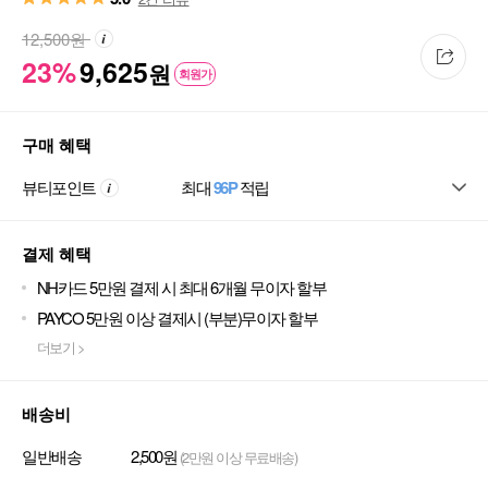
12,500
원
23%
9,625
원
회원가
구매 혜택
뷰티포인트
최대
96P
적립
결제 혜택
NH카드 5만원 결제 시 최대 6개월 무이자 할부
PAYCO 5만원 이상 결제시 (부분)무이자 할부
더보기 >
배송비
일반배송
2,500원
(2만원 이상 무료배송)