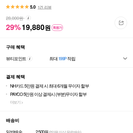
5.0
1건 리뷰
28,000
원
29%
19,880
원
회원가
구매 혜택
뷰티포인트
최대
199P
적립
결제 혜택
NH카드 5만원 결제 시 최대 6개월 무이자 할부
PAYCO 5만원 이상 결제시 (부분)무이자 할부
더보기 >
배송비
일반배송
2,500원
(2만원 이상 무료배송)