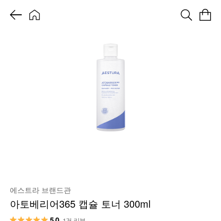
에스트라 브랜드관
아토베리어365 캡슐 토너 300ml
5.0
1건 리뷰