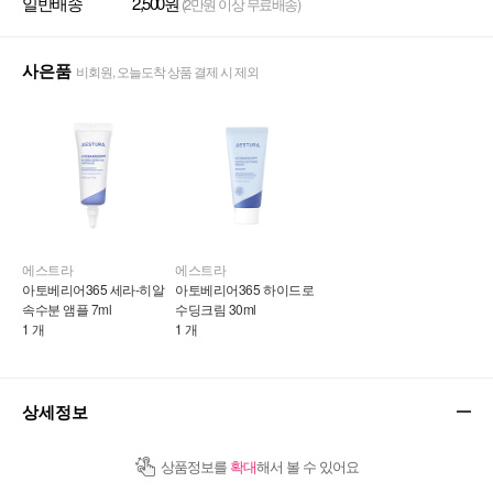
일반배송
2,500원
(2만원 이상 무료배송)
사은품
비회원, 오늘도착 상품 결제 시 제외
에스트라
에스트라
아토베리어365 세라-히알 
아토베리어365 하이드로 
속수분 앰플 7ml
수딩크림 30ml
1 개
1 개
상세정보
상품정보를
확대
해서 볼 수 있어요