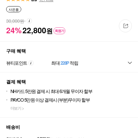
사은품
30,000
원
24%
22,800
원
회원가
구매 혜택
뷰티포인트
최대
228P
적립
결제 혜택
NH카드 5만원 결제 시 최대 6개월 무이자 할부
PAYCO 5만원 이상 결제시 (부분)무이자 할부
더보기 >
배송비